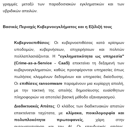
γραμμές μεταξύ των παραδοσιακών εγκληματικών και των
υβριδικών απειλών.
Βασικές Περιοχές Κυβερνοεγκλήματος και η Εξέλιξή τους
Κυβερνοεπιθέσεις
: Οι κυβερνοεπιθέσεις κατά κρίσιμων
υποδομών, κυβερνήσεων, επιχειρήσεων και πολιτών
πολλαπλασιάζονται. Η
"εγκληματικότητα ως υπηρεσία"
(Crime-as-a-Service - CaaS)
επεκτείνει τη δεξαμενή των
κυβερνοεγκληματιών, καθώς προσφέρονται υπηρεσίες όπως
πωλήσεις κλεμμένων δεδομένων και υπηρεσίες διείσδυσης.
Οι
επιθέσεις ransomware
παραμένουν μια κυρίαρχη απειλή,
με την τακτική της απειλής δημοσίευσης ευαίσθητων
πληροφοριών να αποτελεί βασική μέθοδο εξαναγκασμού.
Διαδικτυακές Απάτες
: Ο κλάδος των διαδικτυακών απατών
επεκτείνεται ταχύτατα, με
κλίμακα, ποικιλομορφία και
πολυπλοκότητα πρωτοφανείς
, χάρη στην
αυτοματοποίηση και την AI. Οι επενδυτικές απάτες,