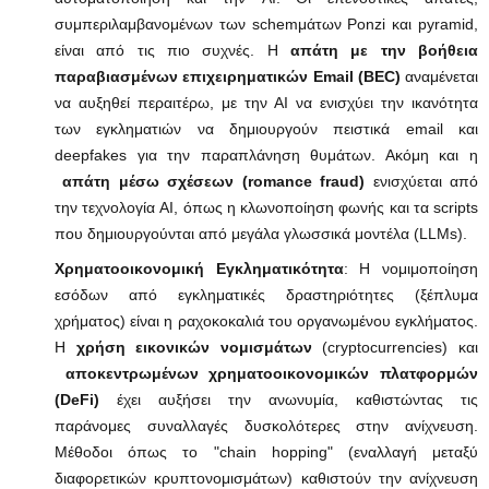
συμπεριλαμβανομένων των schemμάτων Ponzi και pyramid,
είναι από τις πιο συχνές. Η
απάτη με την βοήθεια
παραβιασμένων επιχειρηματικών Email (BEC)
αναμένεται
να αυξηθεί περαιτέρω, με την AI να ενισχύει την ικανότητα
των εγκληματιών να δημιουργούν πειστικά email και
deepfakes για την παραπλάνηση θυμάτων. Ακόμη και η
απάτη μέσω σχέσεων (romance fraud)
ενισχύεται από
την τεχνολογία AI, όπως η κλωνοποίηση φωνής και τα scripts
που δημιουργούνται από μεγάλα γλωσσικά μοντέλα (LLMs).
Χρηματοοικονομική Εγκληματικότητα
: Η νομιμοποίηση
εσόδων από εγκληματικές δραστηριότητες (ξέπλυμα
χρήματος) είναι η ραχοκοκαλιά του οργανωμένου εγκλήματος.
Η
χρήση εικονικών νομισμάτων
(cryptocurrencies) και
αποκεντρωμένων χρηματοοικονομικών πλατφορμών
(DeFi)
έχει αυξήσει την ανωνυμία, καθιστώντας τις
παράνομες συναλλαγές δυσκολότερες στην ανίχνευση.
Μέθοδοι όπως το "chain hopping" (εναλλαγή μεταξύ
διαφορετικών κρυπτονομισμάτων) καθιστούν την ανίχνευση