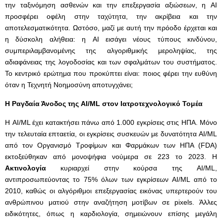
την ταξινόμηση ασθενών και την επεξεργασία αξιώσεων, η AI
προσφέρει οφέλη στην ταχύτητα, την ακρίβεια και την
αποτελεσματικότητα. Ωστόσο, μαζί με αυτή την πρόοδο έρχεται και
η δύσκολη αλήθεια: η AI εισάγει νέους τύπους κινδύνου,
συμπεριλαμβανομένης της αλγοριθμικής μεροληψίας, της
αδιαφάνειας της λογοδοσίας και των σφαλμάτων του συστήματος.
Το κεντρικό ερώτημα που προκύπτει είναι: ποιος φέρει την ευθύνη
όταν η Τεχνητή Νοημοσύνη αποτυγχάνει;
Η Ραγδαία Άνοδος της
AI
/
ML
στον Ιατροτεχνολογικό Τομέα
Η AI/ML έχει κατακτήσει πάνω από 1.000 εγκρίσεις στις ΗΠΑ. Μόνο
την τελευταία επταετία, οι εγκρίσεις συσκευών με δυνατότητα AI/ML
από τον Οργανισμό Τροφίμων και Φαρμάκων των ΗΠΑ (FDA)
εκτοξεύθηκαν από μονοψήφια νούμερα σε 223 το 2023. Η
Ακτινολογία
κυριαρχεί στην κούρσα της AI/ML,
αντιπροσωπεύοντας το 75% όλων των εγκρίσεων AI/ML από το
2010, καθώς οι αλγόριθμοι επεξεργασίας εικόνας υπερτερούν του
ανθρώπινου ματιού στην αναζήτηση μοτίβων σε pixels. Άλλες
ειδικότητες, όπως η καρδιολογία, σημειώνουν επίσης μεγάλη