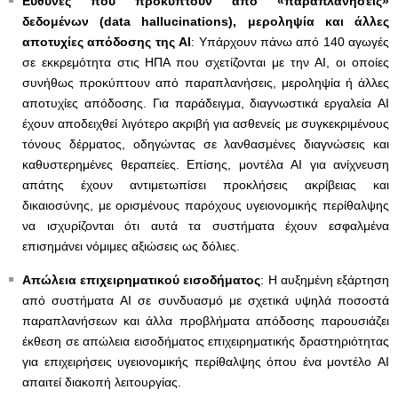
Ευθύνες που προκύπτουν από «παραπλανήσεις»
δεδομένων (
data
hallucinations
), μεροληψία και άλλες
αποτυχίες απόδοσης της
AI
: Υπάρχουν πάνω από 140 αγωγές
σε εκκρεμότητα στις ΗΠΑ που σχετίζονται με την AI, οι οποίες
συνήθως προκύπτουν από παραπλανήσεις, μεροληψία ή άλλες
αποτυχίες απόδοσης. Για παράδειγμα, διαγνωστικά εργαλεία AI
έχουν αποδειχθεί λιγότερο ακριβή για ασθενείς με συγκεκριμένους
τόνους δέρματος, οδηγώντας σε λανθασμένες διαγνώσεις και
καθυστερημένες θεραπείες. Επίσης, μοντέλα AI για ανίχνευση
απάτης έχουν αντιμετωπίσει προκλήσεις ακρίβειας και
δικαιοσύνης, με ορισμένους παρόχους υγειονομικής περίθαλψης
να ισχυρίζονται ότι αυτά τα συστήματα έχουν εσφαλμένα
επισημάνει νόμιμες αξιώσεις ως δόλιες.
Απώλεια επιχειρηματικού εισοδήματος
: Η αυξημένη εξάρτηση
από συστήματα AI σε συνδυασμό με σχετικά υψηλά ποσοστά
παραπλανήσεων και άλλα προβλήματα απόδοσης παρουσιάζει
έκθεση σε απώλεια εισοδήματος επιχειρηματικής δραστηριότητας
για επιχειρήσεις υγειονομικής περίθαλψης όπου ένα μοντέλο AI
απαιτεί διακοπή λειτουργίας.