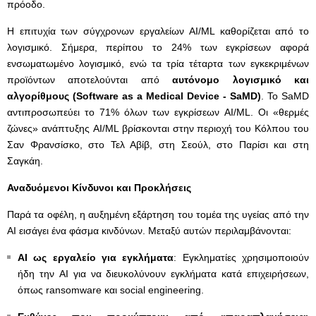
πρόοδο.
Η επιτυχία των σύγχρονων εργαλείων AI/ML καθορίζεται από το
λογισμικό. Σήμερα, περίπου το 24% των εγκρίσεων αφορά
ενσωματωμένο λογισμικό, ενώ τα τρία τέταρτα των εγκεκριμένων
προϊόντων αποτελούνται από
αυτόνομο λογισμικό και
αλγορίθμους (
Software
as
a
Medical
Device
-
SaMD
)
. Το SaMD
αντιπροσωπεύει το 71% όλων των εγκρίσεων AI/ML. Οι «θερμές
ζώνες» ανάπτυξης AI/ML βρίσκονται στην περιοχή του Κόλπου του
Σαν Φρανσίσκο, στο Τελ Αβίβ, στη Σεούλ, στο Παρίσι και στη
Σαγκάη.
Αναδυόμενοι Κίνδυνοι και Προκλήσεις
Παρά τα οφέλη, η αυξημένη εξάρτηση του τομέα της υγείας από την
AI εισάγει ένα φάσμα κινδύνων. Μεταξύ αυτών περιλαμβάνονται:
AI
ως εργαλείο για εγκλήματα
: Εγκληματίες χρησιμοποιούν
ήδη την AI για να διευκολύνουν εγκλήματα κατά επιχειρήσεων,
όπως ransomware και social engineering.