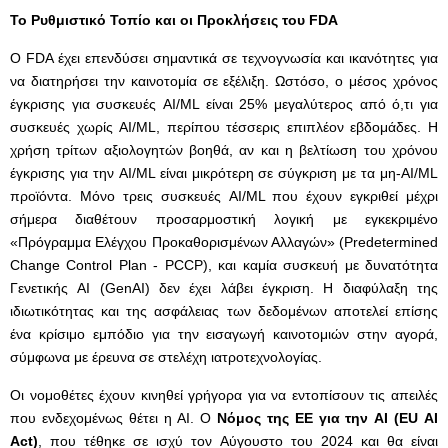
Το Ρυθμιστικό Τοπίο και οι Προκλήσεις του
FDA
Ο FDA έχει επενδύσει σημαντικά σε τεχνογνωσία και ικανότητες για
να διατηρήσει την καινοτομία σε εξέλιξη. Ωστόσο, ο μέσος χρόνος
έγκρισης για συσκευές AI/ML είναι 25% μεγαλύτερος από ό,τι για
συσκευές χωρίς AI/ML, περίπου τέσσερις επιπλέον εβδομάδες. Η
χρήση τρίτων αξιολογητών βοηθά, αν και η βελτίωση του χρόνου
έγκρισης για την AI/ML είναι μικρότερη σε σύγκριση με τα μη-AI/ML
προϊόντα. Μόνο τρεις συσκευές AI/ML που έχουν εγκριθεί μέχρι
σήμερα διαθέτουν προσαρμοστική λογική με εγκεκριμένο
«Πρόγραμμα Ελέγχου Προκαθορισμένων Αλλαγών» (Predetermined
Change Control Plan - PCCP), και καμία συσκευή με δυνατότητα
Γενετικής AI (GenAI) δεν έχει λάβει έγκριση. Η διαφύλαξη της
ιδιωτικότητας και της ασφάλειας των δεδομένων αποτελεί επίσης
ένα κρίσιμο εμπόδιο για την εισαγωγή καινοτομιών στην αγορά,
σύμφωνα με έρευνα σε στελέχη ιατροτεχνολογίας.
Οι νομοθέτες έχουν κινηθεί γρήγορα για να εντοπίσουν τις απειλές
που ενδεχομένως θέτει η AI. Ο
Νόμος της ΕΕ για την
AI
(
EU
AI
Act
)
, που τέθηκε σε ισχύ τον Αύγουστο του 2024 και θα είναι