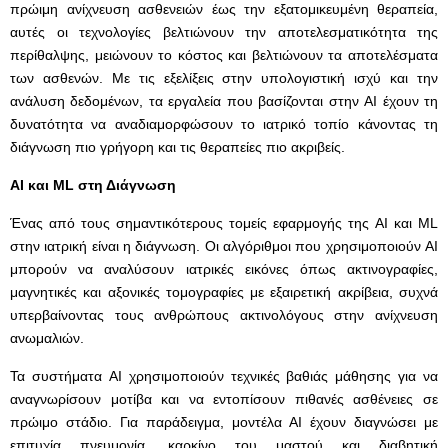
πρώιμη ανίχνευση ασθενειών έως την εξατομικευμένη θεραπεία,
αυτές οι τεχνολογίες βελτιώνουν την αποτελεσματικότητα της
περίθαλψης, μειώνουν το κόστος και βελτιώνουν τα αποτελέσματα
των ασθενών. Με τις εξελίξεις στην υπολογιστική ισχύ και την
ανάλυση δεδομένων, τα εργαλεία που βασίζονται στην AI έχουν τη
δυνατότητα να αναδιαμορφώσουν το ιατρικό τοπίο κάνοντας τη
διάγνωση πιο γρήγορη και τις θεραπείες πιο ακριβείς.
AI
και ML
στη Διάγνωση
Ένας από τους σημαντικότερους τομείς εφαρμογής της AI και ML
στην ιατρική είναι η διάγνωση. Οι αλγόριθμοι που χρησιμοποιούν AI
μπορούν να αναλύσουν ιατρικές εικόνες όπως ακτινογραφίες,
μαγνητικές και αξονικές τομογραφίες με εξαιρετική ακρίβεια, συχνά
υπερβαίνοντας τους ανθρώπους ακτινολόγους στην ανίχνευση
ανωμαλιών.
Τα συστήματα AI χρησιμοποιούν τεχνικές βαθιάς μάθησης για να
αναγνωρίσουν μοτίβα και να εντοπίσουν πιθανές ασθένειες σε
πρώιμο στάδιο. Για παράδειγμα, μοντέλα AI έχουν διαγνώσει με
επιτυχία πνευμονία, καρκίνο του μαστού και διαβητική