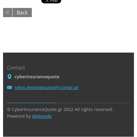
Back
Contact
cyberinsurancequote
nikos.ge
orgopoul
os@croma
r.gr
© CyberInsuranceQuote.gr 2022 All rights reserved.
Powered by
Webnode