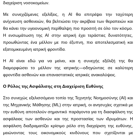
διαχείριση νοσοκομείων.
Με συνεχιζόμενες εξελίξεις, η AI θα επιτρέψει την ταχύτερη
ανίχνευση ασθενειών, θα βελτιώσει την ακρίβεια των θεραπειών και
θα κάνει την υγειονομική περίθαλψη πιο προσιτή σε όλο τον κόσμο.
Η ενσωμάτωση της AI στην ιατρική έχει τεράστιες δυνατότητες,
προωθώντας ένα μέλλον με πιο έξυπνη, πιο αποτελεσματική και
εξατομικευμένη ιατρική φροντίδα.
Η AI είναι εδώ για να μείνει, και η συνεχής εξέλιξή της θα
διαμορφώσει το μέλλον της ιατρικής—οδηγώντας σε καλύτερη
φροντίδα ασθενών και επαναστατικές ιατρικές ανακαλύψεις.
Ο Ρόλος της Ασφάλισης στη Διαχείριση Ευθύνης
Στο συνεχώς εξελισσόμενο τοπίο της Τεχνητής Νοημοσύνης (AI) και
της Μηχανικής Μάθησης (ML) στην ιατρική, οι ανησυχίες σχετικά με
την ευθύνη αποτελούν σημαντικό παράγοντα για τη διασφάλιση της
ασφάλειας των ασθενών και της προστασίας των ιδρυμάτων. Η
ασφάλιση διαδραματίζει κρίσιμο ρόλο στη διαχείριση της ευθύνης,
μειώνοντας τους οικονομικούς κινδύνους που σχετίζονται με