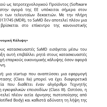
κού ως Ιατροτεχνολογικού Προϊόντος (Software
 στην αγορά της ΕΕ υπόκειται σήμερα στον
χο των τελευταίων δεκαετιών. Με την πλήρη
017/745 (MDR), το SaMD δεν αποτελεί πλέον μια
βρίσκεται στο επίκεντρο της κανονιστικής
κονομική Κάλυψη»
ους κατασκευαστές SaMD εισάγεται μέσω του
αξη αυτή επιβάλλει ρητά στους κατασκευαστές
οχή επαρκούς οικονομικής κάλυψης όσον αφορά
ύνη.
κή: μια startup που αναπτύσσει μια εφαρμογή
ασης (Class IIa) μπορεί να έχει διαφορετικά
ία που διαθέτει έναν αλγόριθμο Τεχνητής
 εγκεφαλικών επεισοδίων (Class III). Ωστόσο, η
τελεί πλέον αιτία άρνησης πιστοποίησης από
otified Body) και καθιστά αδύνατη τη λήψη της