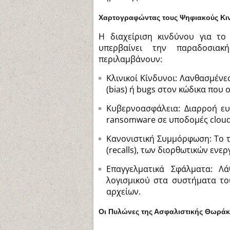
Χαρτογραφώντας τους Ψηφιακούς Κι
Η διαχείριση κινδύνου για το
υπερβαίνει την παραδοσιακ
περιλαμβάνουν:
Κλινικοί Κίνδυνοι: Λανθασμέν
(bias) ή bugs στον κώδικα που
Κυβερνοασφάλεια: Διαρροή ευ
ransomware σε υποδομές cloud
Κανονιστική Συμμόρφωση: Το τ
(recalls), των διορθωτικών ενε
Επαγγελματικά Σφάλματα: Λά
λογισμικού στα συστήματα το
αρχείων.
Οι Πυλώνες της Ασφαλιστικής Θωράκ