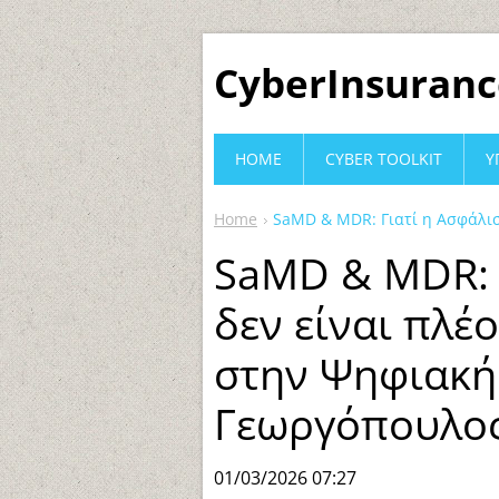
CyberInsuranc
HOME
CYBER TOOLKIT
Υ
Home
SaMD & MDR: Γιατί η Ασφάλισ
SaMD & MDR: 
δεν είναι πλέ
στην Ψηφιακή 
Γεωργόπουλο
01/03/2026 07:27