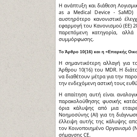
Η ανάπτυξη και διάθεση Λογισμι
as a Medical Device - SaMD)
αυστηρότερο κανονιστικό έλεγ
εφαρμογή του Κανονισμού (ΕΕ) 2
παρεπόμενη κατηγορία, αλλά 
συμμόρφωσης.
Το Άρθρο 10(16) και η «Επαρκής Οι
Η σημαντικότερη αλλαγή για τ
Άρθρου 10(16) του MDR. Η διάτ
να διαθέτουν μέτρα για την παρ
την ενδεχόμενη αστική τους ευθ
Η απαίτηση αυτή είναι αναλογι
παρακολούθησης φυσικής κατάστ
όρια κάλυψης από μια εταιρε
Νοημοσύνης (AI) για τη διάγνωση
έλλειψη αυτής της κάλυψης απο
τον Κοινοποιημένο Οργανισμό (N
σήμανσης CE.