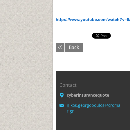
https://www.youtube.com/watch?v=
Back
Contact
cyberinsurancequote
nikos.ge
orgopoul
os@croma
r.gr