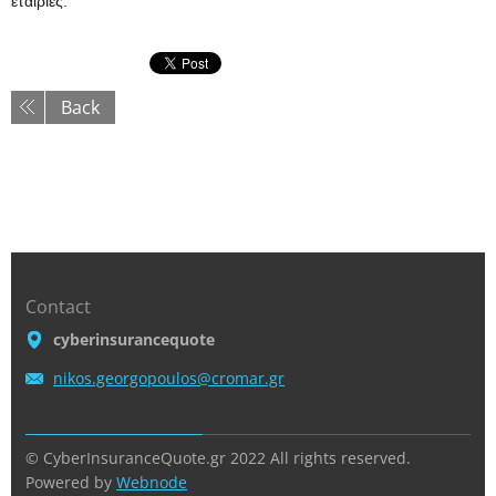
εταιρίες.
Back
Contact
cyberinsurancequote
nikos.ge
orgopoul
os@croma
r.gr
© CyberInsuranceQuote.gr 2022 All rights reserved.
Powered by
Webnode