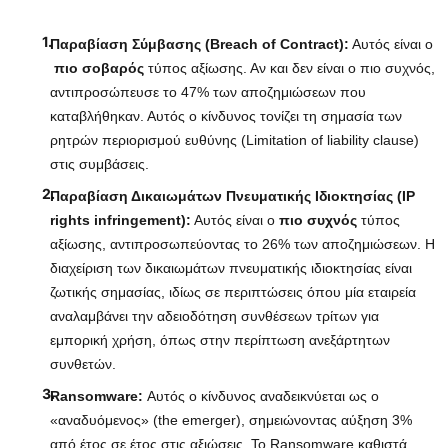
Παραβίαση Σύμβασης (Breach of Contract):
Αυτός είναι ο
πιο σοβαρός
τύπος αξίωσης. Αν και δεν είναι ο πιο συχνός,
αντιπροσώπευσε το 47% των αποζημιώσεων που
καταβλήθηκαν. Αυτός ο κίνδυνος τονίζει τη σημασία των
ρητρών περιορισμού ευθύνης (Limitation of liability clause)
στις συμβάσεις.
Παραβίαση Δικαιωμάτων Πνευματικής Ιδιοκτησίας (IP
rights infringement):
Αυτός είναι ο
πιο συχνός
τύπος
αξίωσης, αντιπροσωπεύοντας το 26% των αποζημιώσεων. Η
διαχείριση των δικαιωμάτων πνευματικής ιδιοκτησίας είναι
ζωτικής σημασίας, ιδίως σε περιπτώσεις όπου μία εταιρεία
αναλαμβάνει την αδειοδότηση συνθέσεων τρίτων για
εμπορική χρήση, όπως στην περίπτωση ανεξάρτητων
συνθετών.
Ransomware:
Αυτός ο κίνδυνος αναδεικνύεται ως ο
«αναδυόμενος» (the emerger), σημειώνοντας αύξηση 3%
από έτος σε έτος στις αξιώσεις. Το Ransomware καθιστά