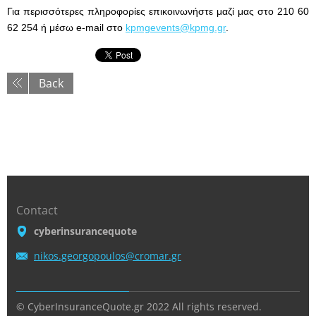
Για περισσότερες πληροφορίες επικοινωνήστε μαζί μας στο 210 60
62 254 ή μέσω e-mail στο
kpmgevents@kpmg.gr
.
Back
Contact
cyberinsurancequote
nikos.ge
orgopoul
os@croma
r.gr
© CyberInsuranceQuote.gr 2022 All rights reserved.