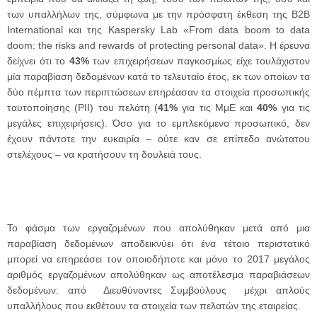
των υπαλλήλων της, σύμφωνα με την πρόσφατη έκθεση της B2B
International και της Kaspersky Lab «From data boom to data
doom: the risks and rewards of protecting personal data». Η έρευνα
δείχνει ότι το
43%
των επιχειρήσεων παγκοσμίως είχε τουλάχιστον
μία παραβίαση δεδομένων κατά το τελευταίο έτος, εκ των οποίων τα
δύο πέμπτα των περιπτώσεων επηρέασαν τα στοιχεία προσωπικής
ταυτοποίησης (PII) του πελάτη (
41%
για τις ΜμΕ και
40%
για τις
μεγάλες επιχειρήσεις). Όσο για το εμπλεκόμενο προσωπικό, δεν
έχουν πάντοτε την ευκαιρία – ούτε καν σε επίπεδο ανώτατου
στελέχους – να κρατήσουν τη δουλειά τους.
Το φάσμα των εργαζομένων που απολύθηκαν μετά από μια
παραβίαση δεδομένων αποδεικνύει ότι ένα τέτοιο περιστατικό
μπορεί να επηρεάσει τον οποιοδήποτε και μόνο το 2017 μεγάλος
αριθμός εργαζομένων απολύθηκαν ως αποτέλεσμα παραβιάσεων
δεδομένων: από Διευθύνοντες Συμβούλους μέχρι απλούς
υπαλλήλους που εκθέτουν τα στοιχεία των πελατών της εταιρείας.