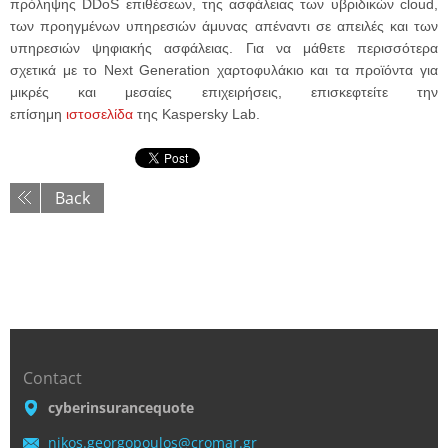
πρόληψης DDoS επιθέσεων, της ασφάλειας των υβριδικών cloud,
των προηγμένων υπηρεσιών άμυνας απέναντι σε απειλές και των
υπηρεσιών ψηφιακής ασφάλειας. Για να μάθετε περισσότερα
σχετικά με το Next Generation χαρτοφυλάκιο και τα προϊόντα για
μικρές και μεσαίες επιχειρήσεις, επισκεφτείτε την
επίσημη
ιστοσελίδα
της Kaspersky Lab.
Back
Contact
cyberinsurancequote
nikos.ge
orgopoul
os@croma
r.gr