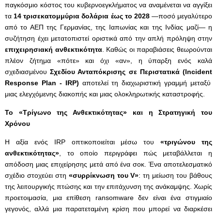
παγκόσμιο κόστος του κυβερνοεγκλήματος να αναμένεται να αγγίξει
τα
14 τρισεκατομμύρια δολάρια έως το 2028
—ποσό μεγαλύτερο
από το ΑΕΠ της Γερμανίας, της Ιαπωνίας και της Ινδίας μαζί— η
συζήτηση έχει μετατοπιστεί οριστικά από την απλή πρόληψη στην
επιχειρησιακή ανθεκτικότητα
. Καθώς οι παραβιάσεις θεωρούνται
πλέον ζήτημα «πότε» και όχι «αν», η ύπαρξη ενός καλά
σχεδιασμένου
Σχεδίου Ανταπόκρισης σε Περιστατικά (
Incident
Response
Plan
- IRP
)
αποτελεί τη διαχωριστική γραμμή μεταξύ
μιας ελεγχόμενης διακοπής και μιας ολοκληρωτικής καταστροφής.
Το «Τρίγωνο της Ανθεκτικότητας» και η Στρατηγική του
Χρόνου
Η αξία ενός IRP οπτικοποιείται μέσω του
«τριγώνου της
ανθεκτικότητας»
, το οποίο περιγράφει πώς μεταβάλλεται η
απόδοση μιας επιχείρησης μετά από ένα σοκ. Ένα αποτελεσματικό
σχέδιο στοχεύει στη
«συρρίκνωση του
V
»
: τη μείωση του βάθους
της λειτουργικής πτώσης και την επιτάχυνση της ανάκαμψης. Χωρίς
προετοιμασία, μια επίθεση ransomware δεν είναι ένα στιγμιαίο
γεγονός, αλλά μια παρατεταμένη κρίση που μπορεί να διαρκέσει