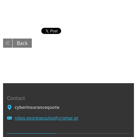
Back
Contact
cyberinsurancequote
nikos.ge
orgopoul
os@croma
r.gr