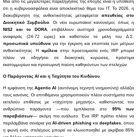
Μια από τις μεγαλύτερες παρεξηγήσεις της εποχής είναι η υπόθεση
ότι η κυβερνοασφάλεια είναι αποκλειστικό θέμα του IT. Το 2026, η
διακυβέρνηση της ανθεκτικότητας μεταφέρεται
απευθείας στο
Διοικητικό Συμβούλιο
. Οι νέοι ευρωπαϊκοί κανονισμοί, όπως η
NIS
2 και το DORA
, επιβάλλουν αυστηρά χρονοδιαγράμματα
αναφοράς (24-72 ώρες) και καθιστούν τα μέλη του Δ.Σ.
προσωπικά υπεύθυνα
για την έγκριση και εποπτεία των μέτρων
ανθεκτικότητας. Η
αμέλεια
στην προετοιμασία ενός IRP μπορεί
πλέον να οδηγήσει σε διοικητικές κυρώσεις, πρόστιμα
εκατομμυρίων και προσωρινή παύση καθηκόντων των στελεχών.
Ο Παράγοντας AI
και η Ταχύτητα του Κινδύνου
Η εμφάνιση της
Agentic
AI
(αυτόνομη τεχνητή νοημοσύνη) αλλάζει
τους κανόνες. Οι επιτιθέμενοι χρησιμοποιούν πλέον συστήματα που
εκτελούν επιθέσεις με «ταχύτητα μηχανής», καθιστώντας τον
ανθρώπινο παράγοντα —που εμπλέκεται στο
95% των
παραβιάσεων
— ακόμη πιο ευάλωτο. Ένα IRP πρέπει πλέον να
περιλαμβάνει σενάρια για
AI
-driven
phishing
και
deepfakes
, όπου
η φωνή ενός στελέχους μπορεί να κλωνοποιηθεί με ακρίβεια 85%