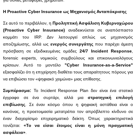
για δόλιες μεταφορές χρημάτων.
Η Proactive
Cyber
Insurance
ως Μηχανισμός Ανταπόκρισης
Σε αυτό το περιβάλλον, η
Προληπτική Ασφάλιση Κυβερνοχώρου
(
Proactive
Cyber
Insurance
)
αναδεικνύεται σε αναπόσπαστο
κομμάτι του IRP. Δεν λειτουργεί απλώς ως μηχανισμός
αποζημίωσης, αλλά ως
ενεργός συνεργάτης
που παρέχει άμεση
πρόσβαση σε εξειδικευμένες ομάδες
24/7
Incident
Response
,
forensic experts, νομικούς συμβούλους και επικοινωνιολόγους
κρίσεων. Αυτό το μοντέλο
"
Cyber
Insurance
-as
-a
-Service
"
εξασφαλίζει ότι η επιχείρηση διαθέτει τους απαραίτητους πόρους για
να επιβιώσει τον «ψηφιακό χειμώνα» μιας επίθεσης.
Συμπέρασμα:
Το Incident Response Plan δεν είναι ένα στατικό
έγγραφο σε ένα συρτάρι, αλλά μια
στρατηγική επιλογή
επιβίωσης
. Σε έναν κόσμο όπου η ψηφιακή αστάθεια είναι ο
κανόνας, η προετοιμασία μετατρέπει τον απρόβλεπτο κίνδυνο σε
έναν διαχειρίσιμο επιχειρηματικό δείκτη. Όπως χαρακτηριστικά
τονίζεται:
«Το να είσαι έτοιμος είναι η μόνη πραγματική
ασφάλεια»
.