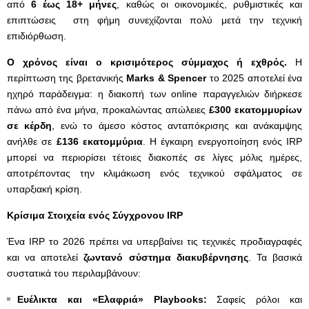
από
6 έως 18+ μήνες
, καθώς οι οικονομικές, ρυθμιστικές και
επιπτώσεις στη φήμη συνεχίζονται πολύ μετά την τεχνική
επιδιόρθωση.
Ο χρόνος είναι ο κρισιμότερος σύμμαχος ή εχθρός.
Η
περίπτωση της βρετανικής
Marks
& Spencer
το 2025 αποτελεί ένα
ηχηρό παράδειγμα: η διακοπή των online παραγγελιών διήρκεσε
πάνω από ένα μήνα, προκαλώντας απώλειες
£300 εκατομμυρίων
σε κέρδη
, ενώ το άμεσο κόστος ανταπόκρισης και ανάκαμψης
ανήλθε σε
£136 εκατομμύρια
. Η έγκαιρη ενεργοποίηση ενός IRP
μπορεί να περιορίσει τέτοιες διακοπές σε λίγες μόλις ημέρες,
αποτρέποντας την κλιμάκωση ενός τεχνικού σφάλματος σε
υπαρξιακή κρίση.
Κρίσιμα Στοιχεία ενός Σύγχρονου IRP
Ένα IRP το 2026 πρέπει να υπερβαίνει τις τεχνικές προδιαγραφές
και να αποτελεί
ζωντανό σύστημα διακυβέρνησης
. Τα βασικά
συστατικά του περιλαμβάνουν:
Ευέλικτα και «Ελαφριά» Playbooks
:
Σαφείς ρόλοι και