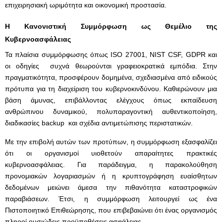
επιχειρησιακή ωριμότητα και οικονομική προστασία.
Η Κανονιστική Συμμόρφωση ως Θεμέλιο της
Κυβερνοασφάλειας
Τα πλαίσια συμμόρφωσης όπως ISO 27001, NIST CSF, GDPR και
οι οδηγίες συχνά θεωρούνται γραφειοκρατικά εμπόδια. Στην
πραγματικότητα, προσφέρουν δομημένα, σχεδιασμένα από ειδικούς
πρότυπα για τη διαχείριση του κυβερνοκινδύνου. Καθιερώνουν μια
βάση άμυνας, επιβάλλοντας ελέγχους όπως εκπαίδευση
ανθρώπινου δυναμικού, πολυπαραγοντική αυθεντικοποίηση,
διαδικασίες backup και σχέδια αντιμετώπισης περιστατικών.
Με την επιβολή αυτών των προτύπων, η συμμόρφωση εξασφαλίζει
ότι οι οργανισμοί υιοθετούν απαραίτητες πρακτικές
κυβερνοασφάλειας. Για παράδειγμα, η παρακολούθηση
προνομιακών λογαριασμών ή η κρυπτογράφηση ευαίσθητων
δεδομένων μειώνει άμεσα την πιθανότητα καταστροφικών
παραβιάσεων. Έτσι, η συμμόρφωση λειτουργεί ως ένα
Πιστοποιητικό Επιθεώρησης, που επιβεβαιώνει ότι ένας οργανισμός
πληροί ουσιώδεις προϋποθέσεις ασφάλειας.