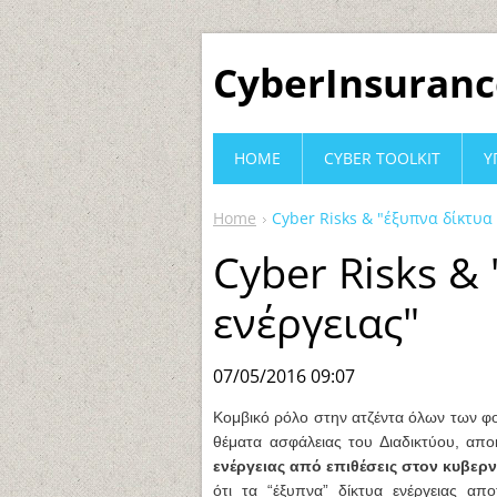
CyberInsuranc
HOME
CYBER TOOLKIT
Υ
Home
Cyber Risks & "έξυπνα δίκτυα
Cyber Risks &
ενέργειας"
07/05/2016 09:07
Κομβικό ρόλο στην ατζέντα όλων των φο
θέματα ασφάλειας του Διαδικτύου, απο
ενέργειας από επιθέσεις στον κυβε
ότι τα “έξυπνα” δίκτυα ενέργειας απ