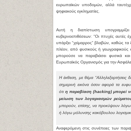
ευρωπαϊκών υποδομών, αλλά ταυτόχ
ψηφιακούς εγκληματίες.
Αυτή η διαπίστωση υπογραμμίζε
κυβερνοεπιθέσεων:
“Οι πτυχές αυτές έ
υπάρξει “χείμαρρος” βλαβών, καθώς τα δ
πλέον, από φυσικούς ή γεωγραφικούς 
μπορούσε να παραβιάσει φυσικά και 
Ευρωπαϊκός Οργανισμός για την Ασφάλε
Η έκθεση, με θέμα “Αλληλεξαρτήσεις δ
σημερινή εικόνα όσον αφορά τα ευφυή
ότι
η παραβίαση (hacking) μπορεί να
μείωση των λογαριασμών ρεύματος
μπορούν, επίσης, να προκύψουν λόγω
ή λόγω μόλυνσης κακόβουλου λογισμικ
Αναφερόμενη στις συνέπειες των παραβ