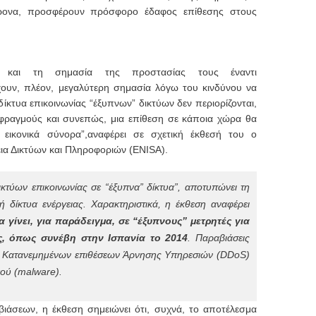
ρονα, προσφέρουν πρόσφορο έδαφος επίθεσης στους
ι και τη σημασία της προστασίας τους έναντι
χουν, πλέον, μεγαλύτερη σημασία λόγω του κινδύνου να
ίκτυα επικοινωνίας “έξυπνων” δικτύων δεν περιορίζονται,
φραγμούς και συνεπώς, μια επίθεση σε κάποια χώρα θα
εικονικά σύνορα”,
αναφέρει σε σχετική έκθεσή του ο
ια Δικτύων και Πληροφοριών (ENISA).
ικτύων επικοινωνίας σε “έξυπνα” δίκτυα”, αποτυπώνει τη
 δίκτυα ενέργειας. Χαρακτηριστικά, η έκθεση αναφέρει
 γίνει, για παράδειγμα, σε “έξυπνους” μετρητές για
, όπως συνέβη στην Ισπανία το 2014
. Παραβιάσεις
 Κατανεμημένων επιθέσεων Άρνησης Υπηρεσιών (DDoS)
ού (malware).
ιάσεων, η έκθεση σημειώνει ότι, συχνά, το αποτέλεσμα