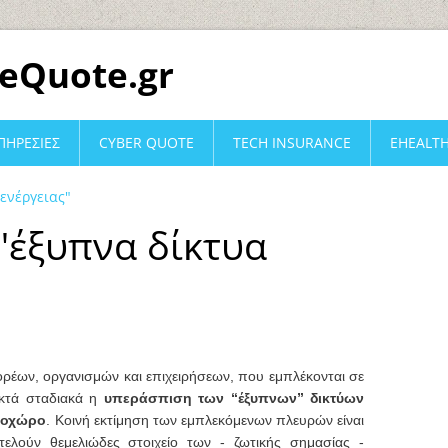
eQuote.gr
ΠΗΡΕΣΙΕΣ
CYBER QUOTE
TECH INSURANCE
EHEALT
 ενέργειας"
 "έξυπνα δίκτυα
ρέων, οργανισμών και επιχειρήσεων, που εμπλέκονται σε
κτά σταδιακά η
υπεράσπιση των “έξυπνων” δικτύων
ρνοχώρο
. Κοινή εκτίμηση των εμπλεκόμενων πλευρών είναι
οτελούν θεμελιώδες στοιχείο των - ζωτικής σημασίας -