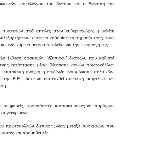
οινωνιών και ελέγχου του δικτύου και η διακοπή της
ι συσκευών από απειλές στον κυβερνοχώρο, η μελέτη
ληλεξαρτήσεων, ώστε να καθορίσει τη σημασία τους, τους
και ενδεχόμενα μέτρα ασφαλείας για την εφαρμογή της.
άλη έκθεση συσκευών “έξυπνων” δικτύων, που καθιστά
άμενης κατάστασης μέσω θέσπισης κοινών πρωτοκόλλων
ν, επιτακτική ανάγκη η επιδίωξη εναρμόνισης πολιτικών,
της Ε.Ε., ώστε να επιτευχθεί συνολική ασφάλεια των
εση.
ι σε φορείς, προμηθευτές, κατασκευαστές και παρόχους
 συγκεκριμένα:
ν πρωτοκόλλων διεπικοινωνίας μεταξύ συσκευών, που
υαστές και προμηθευτές,